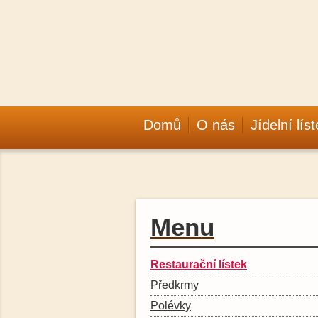
Domů
O nás
Jídelní lís
Menu
Restaurační lístek
Předkrmy
Polévky