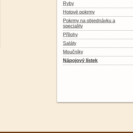
Ryby
Hotové pokrmy
Pokrmy na objednávku a
speciality
Přílohy
Saláty
Moučníky
Nápojový lístek